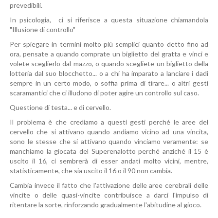
prevedibili.
In psicologia, ci si riferisce a questa situazione chiamandola
"Illusione di controllo"
Per spiegare in termini molto più semplici quanto detto fino ad
ora, pensate a quando comprate un biglietto del gratta e vinci e
volete sceglierlo dal mazzo, o quando scegliete un biglietto della
lotteria dal suo blocchetto... o a chi ha imparato a lanciare i dadi
sempre in un certo modo, o soffia prima di tirare... o altri gesti
scaramantici che ci illudono di poter agire un controllo sul caso.
Questione di testa... e di cervello.
Il problema è che crediamo a questi gesti perché le aree del
cervello che si attivano quando andiamo vicino ad una vincita,
sono le stesse che si attivano quando vinciamo veramente: se
manchiamo la giocata del Superenalotto perché anziché il 15 è
uscito il 16, ci sembrerà di esser andati molto vicini, mentre,
statisticamente, che sia uscito il 16 o il 90 non cambia.
Cambia invece il fatto che l'attivazione delle aree cerebrali delle
vincite o delle quasi-vincite contribuisce a darci l'impulso di
ritentare la sorte, rinforzando gradualmente l'abitudine al gioco.