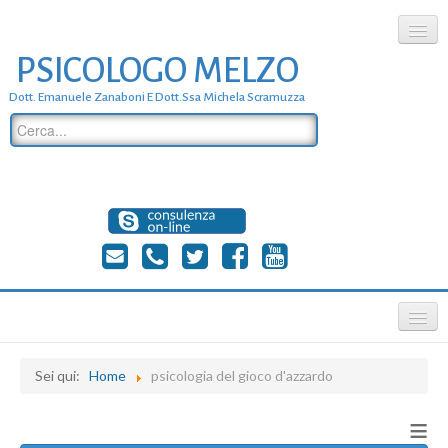
PSICOLOGO MELZO
chi siamo
Dott. Emanuele Zanaboni E Dott.ssa Michela Scramuzza
dove siamo
dott. Emanuele Zanaboni
dott.ssa michela scramuzza
contatti
≡
Sei qui:
Home
psicologia del gioco d'azzardo
≡