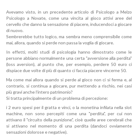
Avevamo visto, in un precedente articolo di Psicologo a Melzo
Psicologo a Novate, come una vincita al gioco attivi aree del
cervello che danno la sensazione di piacere, inducendoci a giocare
di nuovo.
Sembrerebbe tutto logico, ma sembra meno comprensibile come
mai, allora, quando si perde non passa la voglia di giocare.
In effetti, molti studi di psicologia hanno dimostrato come le
persone abbiano normalmente una certa "avversione alla perdita"
(loss aversion), al punto che, per esempio, perdere 50 euro ci
dispiace due volte di più di quanto ci faccia piacere vincerne 50.
Ma come mai allora quando si perde al gioco non ci si ferma e, al
contrario, si continua a giocare, pur mettendo a rischio, nei casi
più gravi anche l'intero patrimonio?
Si tratta principalmente di un problema di percezione:
i 2 euro spesi per il gratta e vinci, o la monetina infilata nella slot
machine, non sono percepiti come una "perdita", per cui non
attivano il "circuito della punizione", cioè quelle aree cerebrali che
si attivano nel momento di una perdita (dandoci ovviamente
sensazioni dolorose e negative).