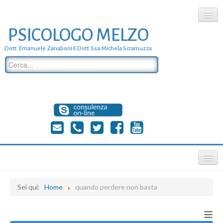
PSICOLOGO MELZO
chi siamo
Dott. Emanuele Zanaboni E Dott.ssa Michela Scramuzza
dove siamo
dott. Emanuele Zanaboni
dott.ssa michela scramuzza
contatti
≡
Sei qui:
Home
quando perdere non basta
≡