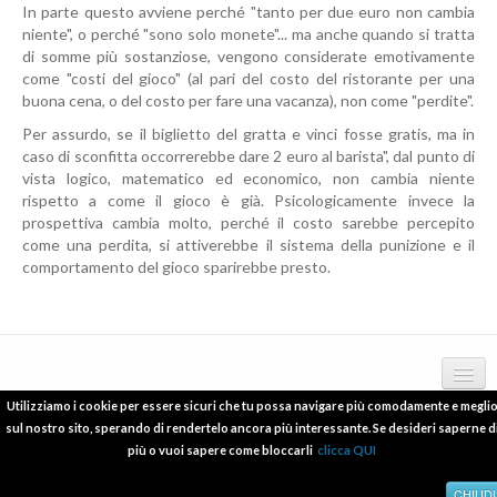
In parte questo avviene perché "tanto per due euro non cambia
niente", o perché "sono solo monete"... ma anche quando si tratta
di somme più sostanziose, vengono considerate emotivamente
come "costi del gioco" (al pari del costo del ristorante per una
buona cena, o del costo per fare una vacanza), non come "perdite".
Per assurdo, se il biglietto del gratta e vinci fosse gratis, ma in
caso di sconfitta occorrerebbe dare 2 euro al barista", dal punto di
vista logico, matematico ed economico, non cambia niente
rispetto a come il gioco è già. Psicologicamente invece la
prospettiva cambia molto, perché il costo sarebbe percepito
come una perdita, si attiverebbe il sistema della punizione e il
comportamento del gioco sparirebbe presto.
Utilizziamo i cookie per essere sicuri che tu possa navigare più comodamente e megli
Copyright © 2012 - 2016 psicologo-melzo.com P.I.06838240965
deontologia
sul nostro sito, sperando di rendertelo ancora più interessante. Se desideri saperne d
più o vuoi sapere come bloccarli
clicca QUI
pubblicazioni scientifiche
relazioni a conferenze e convegni
CHIUDI