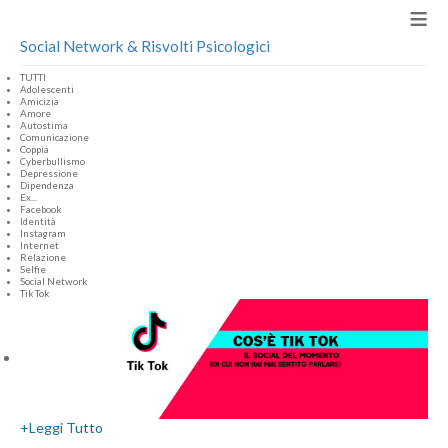
≡
Social Network & Risvolti Psicologici
TUTTI
Adolescenti
Amicizia
Amore
Autostima
Comunicazione
Coppia
Cyberbullismo
Depressione
Dipendenza
Ex...
Facebook
Identità
Instagram
Internet
Relazione
Selfie
Social Network
Tik Tok
+
Leggi Tutto