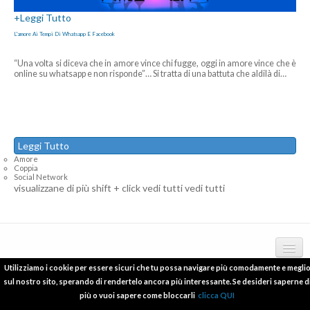
+
Leggi Tutto
L'amore Ai Tempi Di Whatsapp E Facebook
“Una volta si diceva che in amore vince chi fugge, oggi in amore vince che è
online su whatsapp e non risponde”… Si tratta di una battuta che aldilà di
…
Leggi Tutto
Amore
Coppia
Social Network
visualizzane di più
shift + click vedi tutti
vedi tutti
Utilizziamo i cookie per essere sicuri che tu possa navigare più comodamente e megli
Copyright © 2012 - 2016 psicologo-melzo.com P.I.06838240965
deontologia
sul nostro sito, sperando di rendertelo ancora più interessante. Se desideri saperne d
più o vuoi sapere come bloccarli
clicca QUI
pubblicazioni scientifiche