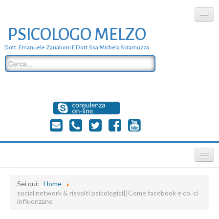
PSICOLOGO MELZO
chi siamo
Dott. Emanuele Zanaboni E Dott.ssa Michela Scramuzza
dove siamo
dott. Emanuele Zanaboni
dott.ssa michela scramuzza
contatti
≡
Sei qui:
Home
social network & risvolti psicologici||Come facebook e co. ci
influenzano