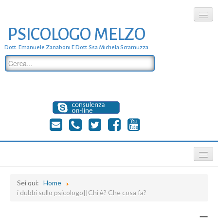
PSICOLOGO MELZO
chi siamo
Dott. Emanuele Zanaboni E Dott.ssa Michela Scramuzza
dove siamo
dott. Emanuele Zanaboni
dott.ssa michela scramuzza
contatti
≡
Sei qui:
Home
i dubbi sullo psicologo||Chi è? Che cosa fa?