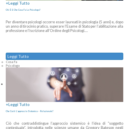
+
Leggi Tutto
Chi È E Che Cosa Fa Lo Psicologo?
Per diventare psicologi occorre esser laureati in psicologia (5 anni) e, dopo
un anno di tirocinio pratico, superare l'Esame di Stato per l’abilitazione alla
professione e l’iscrizione all’Ordine degli Psicologi.
…
Leggi Tutto
Cosa Fa
Psicologo
+
Leggi Tutto
Che Cos’è L’approccio Sistemico – Relazionale?
Ciò che contraddistingue l’approccio sistemico è l’idea di “soggetto
contestuale”, introdotta nelle scienze umane da Gregory Bateson negli