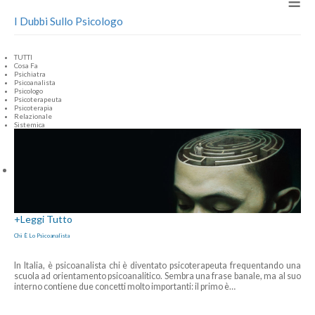
≡
I Dubbi Sullo Psicologo
TUTTI
Cosa Fa
Psichiatra
Psicoanalista
Psicologo
Psicoterapeuta
Psicoterapia
Relazionale
Sistemica
+
Leggi Tutto
Chi È Lo Psicoanalista
In Italia, è psicoanalista chi è diventato psicoterapeuta frequentando una
scuola ad orientamento psicoanalitico. Sembra una frase banale, ma al suo
interno contiene due concetti molto importanti: il primo è
…