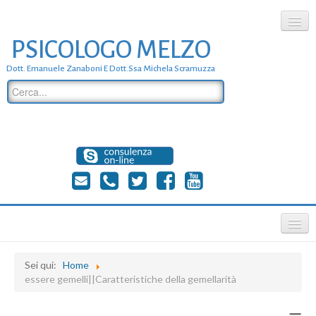
PSICOLOGO MELZO
chi siamo
Dott. Emanuele Zanaboni E Dott.ssa Michela Scramuzza
dove siamo
dott. Emanuele Zanaboni
dott.ssa michela scramuzza
contatti
≡
Sei qui:
Home
essere gemelli||Caratteristiche della gemellarità