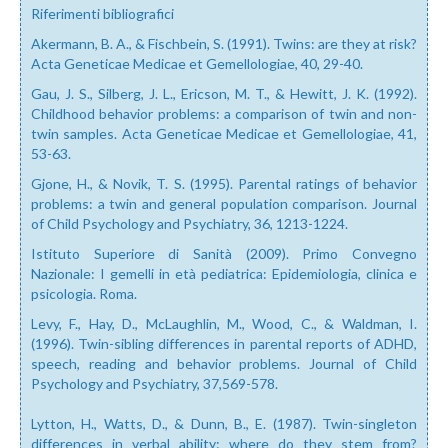
Riferimenti bibliografici
Akermann, B. A., & Fischbein, S. (1991). Twins: are they at risk?
Acta Geneticae Medicae et Gemellologiae, 40, 29-40.
Gau, J. S., Silberg, J. L., Ericson, M. T., & Hewitt, J. K. (1992).
Childhood behavior problems: a comparison of twin and non-
twin samples. Acta Geneticae Medicae et Gemellologiae, 41,
53-63.
Gjone, H., & Novik, T. S. (1995). Parental ratings of behavior
problems: a twin and general population comparison. Journal
of Child Psychology and Psychiatry, 36, 1213-1224.
Istituto Superiore di Sanità (2009). Primo Convegno
Nazionale: I gemelli in età pediatrica: Epidemiologia, clinica e
psicologia. Roma.
Levy, F., Hay, D., McLaughlin, M., Wood, C., & Waldman, I.
(1996). Twin-sibling differences in parental reports of ADHD,
speech, reading and behavior problems. Journal of Child
Psychology and Psychiatry, 37,569-578.
Lytton, H., Watts, D., & Dunn, B., E. (1987). Twin-singleton
differences in verbal ability: where do they stem from?