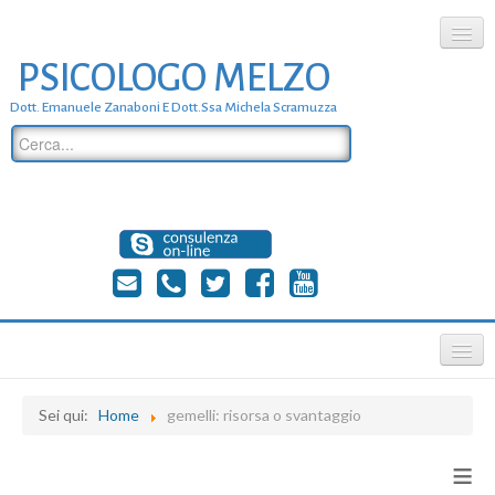
PSICOLOGO MELZO
chi siamo
Dott. Emanuele Zanaboni E Dott.ssa Michela Scramuzza
dove siamo
dott. Emanuele Zanaboni
dott.ssa michela scramuzza
contatti
≡
Sei qui:
Home
gemelli: risorsa o svantaggio
≡