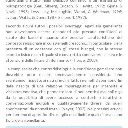
vulnerabili a ritardi nello sviluppo cognitivo e all’insorgenza di
psicopatologie (Gau, Silberg, Ericson, & Hewitt, 1992; Gjone &
Novik, 1995; Levy, Hay, McLaughlin, Wood, & Waldman, 1996;
Lytton, Watts, & Dunn, 1987; Simonoff, 1992):
secondo alcuni autori i possibili svantaggi legati alla gemellarità
non dovrebbero essere ricondotti alle precarie condizioni di
salute dei bambini, quanto alle peculiari caratteristiche del
contesto relazionale in cui i gemelli crescono... in particolare, c'è la
presenza di un coetaneo con gli stessi bisogni, con lo stesso
aspetto fisico e con il quale si è costretti a condividere la cura e le
attenzioni delle figure di riferimento (Thorpe, 2003).
La complessità che contraddistingue la condizione gemellare non
dovrebbe però essere necessariamente considerata uno
svantaggio: rispetto ai nati singoli infatti, i gemelli dispongono fin
dalla nascita di una relazione impareggiabile per intensità e
vicinanza emotiva, che permette loro di non sentirsi mai soli e gli
dà la possibilità di avere accesso a contesti interattivi e
conversazionali multipli e qualitativamente diversi da quelli
sperimentati da normali fratelli (Neyer, 2002). Nei prossimi articoli
cercheremo di approfondire meglio quali limiti e quali risorse sono
tipici della gemellarità.