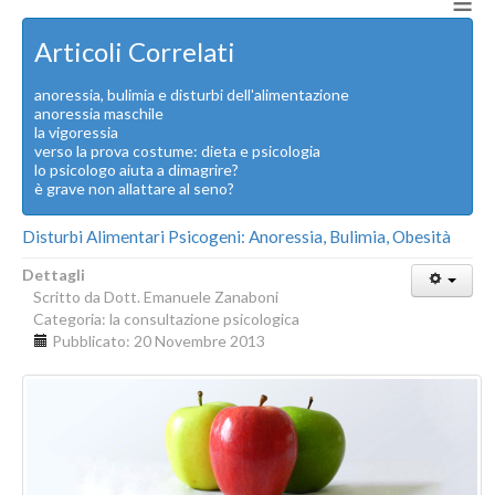
≡
Articoli Correlati
anoressia, bulimia e disturbi dell'alimentazione
anoressia maschile
la vigoressia
verso la prova costume: dieta e psicologia
lo psicologo aiuta a dimagrire?
è grave non allattare al seno?
Disturbi Alimentari Psicogeni: Anoressia, Bulimia, Obesità
Dettagli
Scritto da
Dott. Emanuele Zanaboni
Categoria:
la consultazione psicologica
Pubblicato: 20 Novembre 2013