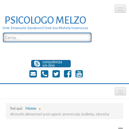
PSICOLOGO MELZO
chi siamo
Dott. Emanuele Zanaboni E Dott.ssa Michela Scramuzza
dove siamo
dott. Emanuele Zanaboni
dott.ssa michela scramuzza
contatti
≡
Sei qui:
Home
disturbi alimentari psicogeni: anoressia, bulimia, obesita