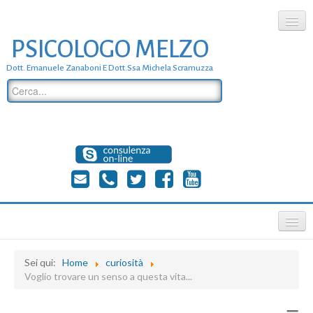
PSICOLOGO MELZO
chi siamo
Dott. Emanuele Zanaboni E Dott.ssa Michela Scramuzza
dove siamo
dott. Emanuele Zanaboni
dott.ssa michela scramuzza
contatti
≡
Sei qui:
Home
curiosità
Voglio trovare un senso a questa vita...