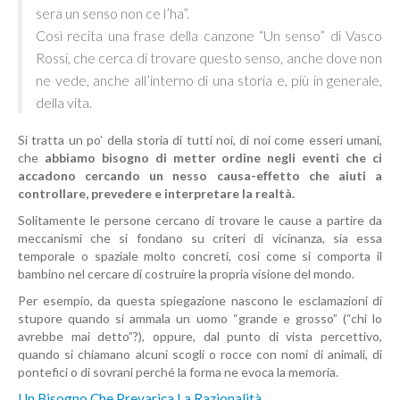
sera un senso non ce l’ha”.
Così recita una frase della canzone “Un senso” di Vasco
Rossi, che cerca di trovare questo senso, anche dove non
ne vede, anche all’interno di una storia e, più in generale,
della vita.
Si tratta un po’ della storia di tutti noi, di noi come esseri umani,
che
abbiamo bisogno di metter ordine negli eventi che ci
accadono cercando un nesso causa-effetto che aiuti a
controllare, prevedere e interpretare la realtà.
Solitamente le persone cercano di trovare le cause a partire da
meccanismi che si fondano su criteri di vicinanza, sia essa
temporale o spaziale molto concreti, cosi come si comporta il
bambino nel cercare di costruire la propria visione del mondo.
Per esempio, da questa spiegazione nascono le esclamazioni di
stupore quando si ammala un uomo “grande e grosso” (“chi lo
avrebbe mai detto”?), oppure, dal punto di vista percettivo,
quando si chiamano alcuni scogli o rocce con nomi di animali, di
pontefici o di sovrani perché la forma ne evoca la memoria.
Un Bisogno Che Prevarica La Razionalità