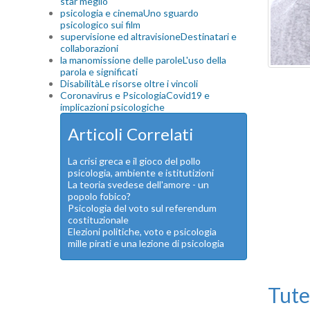
star meglio
psicologia e cinema
Uno sguardo
psicologico sui film
supervisione ed altravisione
Destinatari e
collaborazioni
la manomissione delle parole
L'uso della
parola e significati
Disabilità
Le risorse oltre i vincoli
Coronavirus e Psicologia
Covid19 e
implicazioni psicologiche
Articoli Correlati
La crisi greca e il gioco del pollo
psicologia, ambiente e istitutizioni
La teoria svedese dell'amore - un
popolo fobico?
Psicologia del voto sul referendum
costituzionale
Elezioni politiche, voto e psicologia
mille pirati e una lezione di psicologia
Tute