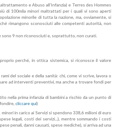
o Maltrattamento e Abuso all'Infanzia) e Terres des Hommes
 di 100mila minori maltrattati per i quali vi sono aperti
popolazione minorile di tutta la nazione, ma, ovviamente, si
iché rimangono sconosciuti alle competenti autorità, non
 sono 9 non riconosciuti e, soprattutto, non curati.
roprio perché, in ottica sistemica, si riconosce il valore
ami del sociale e della sanità: chi, come vi scrive, lavora o
nsare ad interventi preventivi, ma anche a trovare fondi per
to nella prima infanzia di bambini a rischio da un punto di
ofondire,
cliccare qui
)
1 minori in carico ai Servizi si spendono 338,6 milioni di euro
spese legali, costi dei servizi...), mentre sommando i costi
 spese penali, danni causati, spese mediche), si arriva ad una