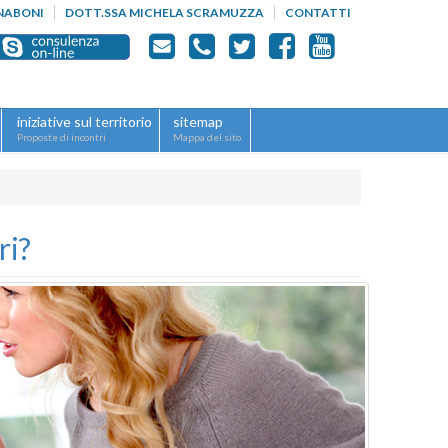
NABONI
DOTT.SSA MICHELA SCRAMUZZA
CONTATTI
iniziative sul territorio
sitemap
Proposte di incontri
Mappa del sito
ri?