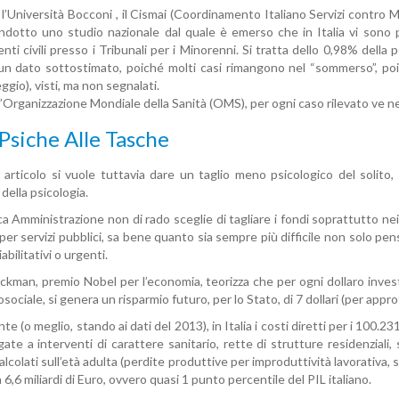
 l’Università Bocconi , il Cismai (Coordinamento Italiano Servizi contr
dotto uno studio nazionale dal quale è emerso che in Italia vi sono più
ti civili presso i Tribunali per i Minorenni. Si tratta dello 0,98% della 
 un dato sottostimato, poiché molti casi rimangono nel “sommerso”, po
peggio), visti, ma non segnalati.
’Organizzazione Mondiale della Sanità (OMS), per ogni caso rilevato ve ne
 Psiche Alle Tasche
articolo si vuole tuttavia dare un taglio meno psicologico del solito, p
della psicologia.
a Amministrazione non di rado sceglie di tagliare i fondi soprattutto nei r
per servizi pubblici, sa bene quanto sia sempre più difficile non solo pe
abilitativi o urgenti.
kman, premio Nobel per l’economia, teorizza che per ogni dollaro investi
osociale, si genera un risparmio futuro, per lo Stato, di 7 dollari (per appr
e (o meglio, stando ai dati del 2013), in Italia i costi diretti per i 100.23
ate a interventi di carattere sanitario, rette di strutture residenziali, 
calcolati sull’età adulta (perdite produttive per improduttività lavorativa,
 a 6,6 miliardi di Euro, ovvero quasi 1 punto percentile del PIL italiano.