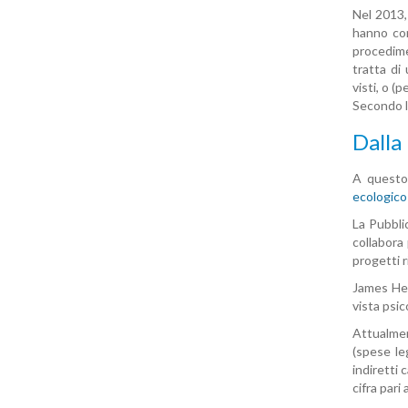
Nel 2013,
hanno con
procedimen
tratta di
visti, o (
Secondo l
Dalla
A questo 
ecologico
La Pubblic
collabora 
progetti ri
James Hec
vista psic
Attualment
(spese leg
indiretti 
cifra pari