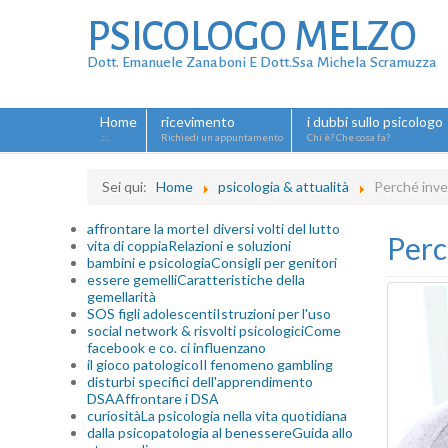
PSICOLOGO MELZO
Dott. Emanuele Zanaboni E Dott.ssa Michela Scramuzza
Home
ricevimento
i dubbi sullo psicologo
.::.
Richiedi un appuntamento
Chi è? Che cosa fa?
Sei qui:
Home
psicologia & attualità
Perché inves
affrontare la morte
I diversi volti del lutto
Perc
vita di coppia
Relazioni e soluzioni
bambini e psicologia
Consigli per genitori
essere gemelli
Caratteristiche della
gemellarità
SOS figli adolescenti
Istruzioni per l'uso
social network & risvolti psicologici
Come
facebook e co. ci influenzano
il gioco patologico
Il fenomeno gambling
disturbi specifici dell'apprendimento
DSA
Affrontare i DSA
curiosità
La psicologia nella vita quotidiana
dalla psicopatologia al benessere
Guida allo