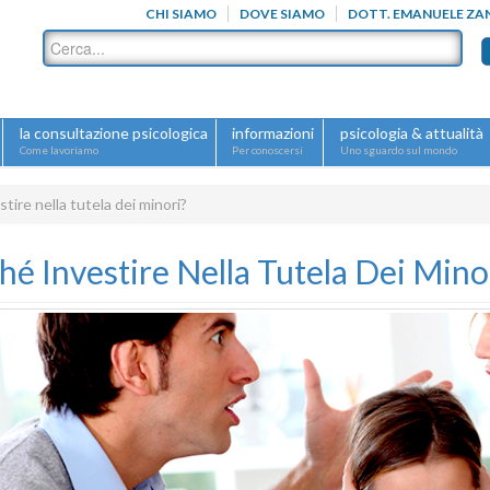
CHI SIAMO
DOVE SIAMO
DOTT. EMANUELE ZA
la consultazione psicologica
informazioni
psicologia & attualità
Come lavoriamo
Per conoscersi
Uno sguardo sul mondo
tire nella tutela dei minori?
hé Investire Nella Tutela Dei Mino