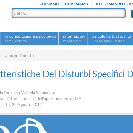
CHI SIAMO
DOVE SIAMO
DOTT. EMANUELE ZA
la consultazione psicologica
informazioni
psicologia & attualità
Come lavoriamo
Per conoscersi
Uno sguardo sul mondo
 dell'apprendimento
tteristiche Dei Disturbi Specifici
 da
Dott.ssa Michela Scramuzza
ia:
disturbi specifici dell'apprendimento DSA
icato: 22 Agosto 2012