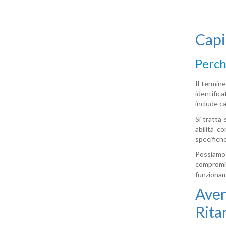
Capi
Perch
Il termine
identifica
include ca
Si tratta
abilità c
specifiche
Possiamo 
compromis
funzionam
Aver
Rita