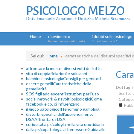
PSICOLOGO MELZO
Dott. Emanuele Zanaboni E Dott.ssa Michela Scramuzza
Home
ricevimento
i dubbi sullo psicologo
.::.
Richiedi un appuntamento
Chi è? Che cosa fa?
Sei qui:
Home
caratteristiche dei disturbi specifici
affrontare la morte
I diversi volti del lutto
Cara
vita di coppia
Relazioni e soluzioni
bambini e psicologia
Consigli per genitori
essere gemelli
Caratteristiche della
Dettagli
gemellarità
Scritto
SOS figli adolescenti
Istruzioni per l'uso
social network & risvolti psicologici
Come
Categor
facebook e co. ci influenzano
Pubbl
il gioco patologico
Il fenomeno gambling
disturbi specifici dell'apprendimento
DSA
Affrontare i DSA
curiosità
La psicologia nella vita quotidiana
dalla psicopatologia al benessere
Guida allo