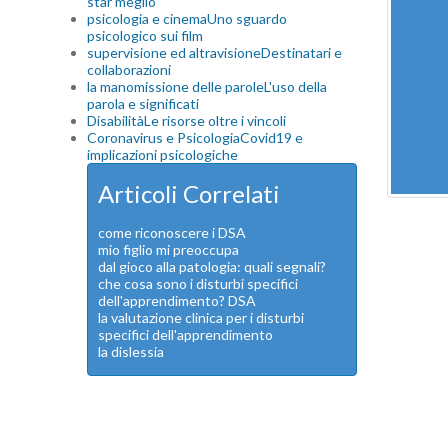
star meglio
psicologia e cinema
Uno sguardo
psicologico sui film
supervisione ed altravisione
Destinatari e
collaborazioni
la manomissione delle parole
L'uso della
parola e significati
Disabilità
Le risorse oltre i vincoli
Coronavirus e Psicologia
Covid19 e
implicazioni psicologiche
Articoli Correlati
come riconoscere i DSA
mio figlio mi preoccupa
dal gioco alla patologia: quali segnali?
che cosa sono i disturbi specifici
dell'apprendimento? DSA
la valutazione clinica per i disturbi
specifici dell'apprendimento
la dislessia