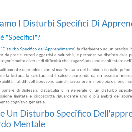
amo I Disturbi Specifici Di Appre
è "specifici"?
 "
Disturbo Specifico dell'Apprendimento
" fa riferimento ad un preciso i
to da precisi criteri oggettivi e valutabili, e pertanto va distinto dall
tegorie molto diverse di difficoltà che i ragazzi possono manifestare nell
 solitamente di problemi che si manifestano nel bambino fin dalle pri
ome la lettura, la scrittura ed il calcolo partendo da un assetto neu
 abilità. Tali difficoltà possono quindi mantenersi in modo più o meno marc
parlare di dislessia, discalculia o in generale di un disturbo spec
sione limitata e circoscritta riguardante uno o più ambiti dell'appre
ento cognitivo generale.
e Un Disturbo Specifico Dell'app
rdo Mentale