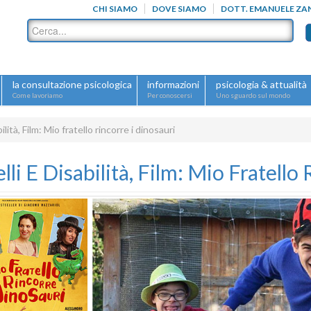
CHI SIAMO
DOVE SIAMO
DOTT. EMANUELE ZA
la consultazione psicologica
informazioni
psicologia & attualità
Come lavoriamo
Per conoscersi
Uno sguardo sul mondo
bilità, Film: Mio fratello rincorre i dinosauri
elli E Disabilità, Film: Mio Fratello