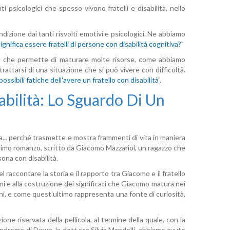
i psicologici che spesso vivono fratelli e disabilità, nello
ndizione dai tanti risvolti emotivi e psicologici. Ne abbiamo
gnifica essere fratelli di persone con disabilità cognitiva?
"
one che permette di maturare molte risorse, come abbiamo
rattarsi di una situazione che si può vivere con difficoltà.
possibili fatiche dell'avere un fratello con disabilità
".
abilità: Lo Sguardo Di Un
ia... perchè trasmette e mostra frammenti di vita in maniera
onimo romanzo, scritto da Giacomo Mazzariol, un ragazzo che
sona con disabilità.
 raccontare la storia e il rapporto tra Giacomo e il fratello
ni e alla costruzione dei significati che Giacomo matura nei
nni, e come quest'ultimo rappresenta una fonte di curiosità,
e riservata della pellicola, al termine della quale, con la
indrome di Down, la dott.ssa Silvia Mandelli, abbiamo avuto