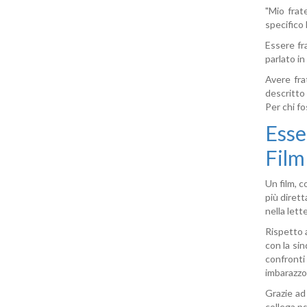
"Mio frate
specifico
Essere fra
parlato in
Avere fra
descritto 
Per chi fo
Esse
Film
Un film, c
più dirett
nella lett
Rispetto a
con la sin
confronti 
imbarazzo
Grazie ad
collega p