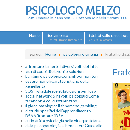
PSICOLOGO MELZO
Dott. Emanuele Zanaboni E Dott.ssa Michela Scramuzza
Home
ricevimento
i dubbi sullo psicologo
.::.
Richiedi un appuntamento
Chi è? Che cosa fa?
Sei qui:
Home
psicologia e cinema
Fratelli e disa
affrontare la morte
I diversi volti del lutto
Frat
vita di coppia
Relazioni e soluzioni
bambini e psicologia
Consigli per genitori
essere gemelli
Caratteristiche della
gemellarità
SOS figli adolescenti
Istruzioni per l'uso
social network & risvolti psicologici
Come
facebook e co. ci influenzano
il gioco patologico
Il fenomeno gambling
disturbi specifici dell'apprendimento
DSA
Affrontare i DSA
curiosità
La psicologia nella vita quotidiana
dalla psicopatologia al benessere
Guida allo