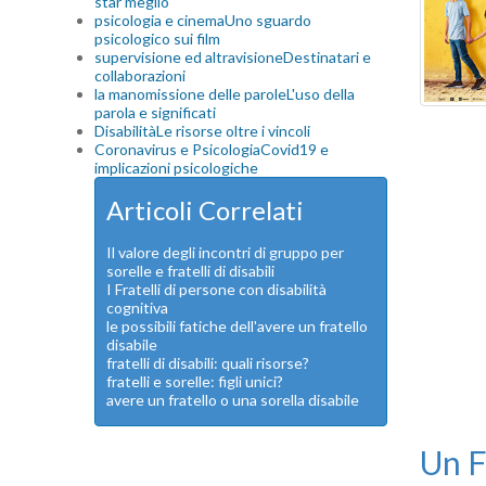
star meglio
psicologia e cinema
Uno sguardo
psicologico sui film
supervisione ed altravisione
Destinatari e
collaborazioni
la manomissione delle parole
L'uso della
parola e significati
Disabilità
Le risorse oltre i vincoli
Coronavirus e Psicologia
Covid19 e
implicazioni psicologiche
Articoli Correlati
Il valore degli incontri di gruppo per
sorelle e fratelli di disabili
I Fratelli di persone con disabilità
cognitiva
le possibili fatiche dell'avere un fratello
disabile
fratelli di disabili: quali risorse?
fratelli e sorelle: figli unici?
avere un fratello o una sorella disabile
Un F