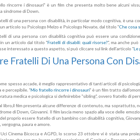
llo rincorre i dinosauri" è un film che presenta molto bene alcuni vissut
 la sindrome di Down.
telli di una persona con disabilità, in particolar modo cognitiva, è una co
 un articolo su Psicologo Melzo e Psicologo Novate, dal titolo "
Che cosa si
telli di una persona con disabilità cognitiva può essere una condizi
in un articolo dal titolo "
Fratelli di disabili: quali risorse?
", ma anche può t
sse interessato a questo aspetto, si può cliccare sul link dell'articolo "
Le 
re Fratelli Di Una Persona Con Dis
ome spesso accade, è meglio rappresentativo di tanti articoli di psicolog
a e percepibile. "
Mio fratello rincorre i dinosauri
" è un film tratto dall'om
eratura medica e psicologica si definirebbe "sibling", ovvero fratello di per
l libro,il film presenta alcune differenze di contenuto, ma soprattutto, nel
drome di Down, Giovanni. Il film lascia meno spazio alla voce delle emozio
del proprio essere fratello di un bambino con disabilità cognitiva, Giova
, vergogna, paura e amore.
 Uci Cinema Bicocca e AGPD, lo scorso 23 ottobre vi è stata una proiezion
sicologa che con me lavora nell'Associazione di Genitori e Persone con s