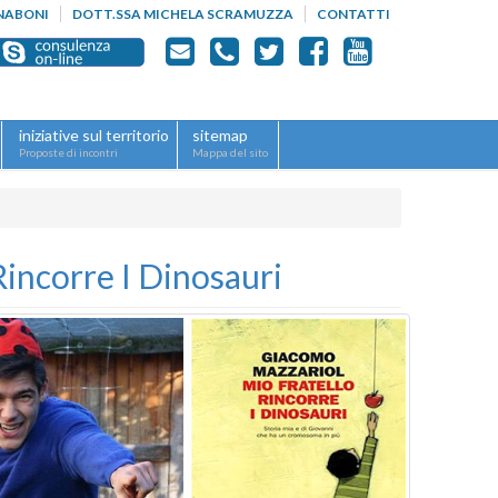
NABONI
DOTT.SSA MICHELA SCRAMUZZA
CONTATTI
iniziative sul territorio
sitemap
Proposte di incontri
Mappa del sito
 Rincorre I Dinosauri