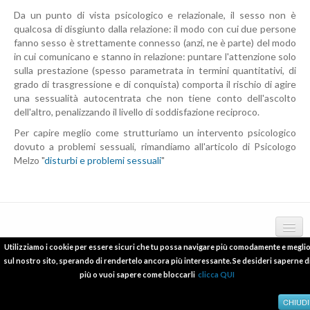
Da un punto di vista psicologico e relazionale, il sesso non è
qualcosa di disgiunto dalla relazione: il modo con cui due persone
fanno sesso è strettamente connesso (anzi, ne è parte) del modo
in cui comunicano e stanno in relazione: puntare l'attenzione solo
sulla prestazione (spesso parametrata in termini quantitativi, di
grado di trasgressione e di conquista) comporta il rischio di agire
una sessualità autocentrata che non tiene conto dell'ascolto
dell'altro, penalizzando il livello di soddisfazione reciproco.
Per capire meglio come strutturiamo un intervento psicologico
dovuto a problemi sessuali, rimandiamo all'articolo di Psicologo
Melzo "
disturbi e problemi sessuali
"
Utilizziamo i cookie per essere sicuri che tu possa navigare più comodamente e megli
Copyright © 2012 - 2016 psicologo-melzo.com P.I.06838240965
deontologia
sul nostro sito, sperando di rendertelo ancora più interessante. Se desideri saperne d
più o vuoi sapere come bloccarli
clicca QUI
pubblicazioni scientifiche
relazioni a conferenze e convegni
CHIUDI
cookies