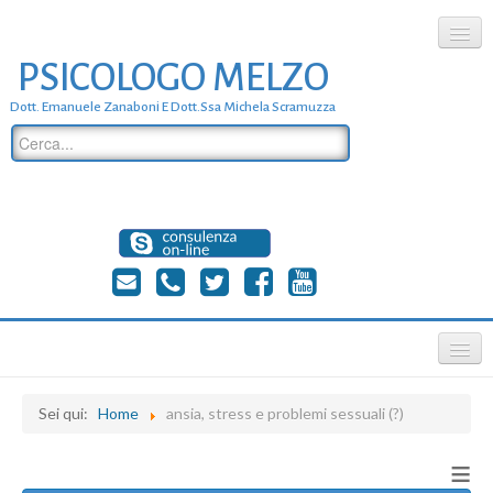
PSICOLOGO MELZO
chi siamo
Dott. Emanuele Zanaboni E Dott.ssa Michela Scramuzza
dove siamo
dott. Emanuele Zanaboni
dott.ssa michela scramuzza
contatti
≡
Sei qui:
Home
ansia, stress e problemi sessuali (?)
≡