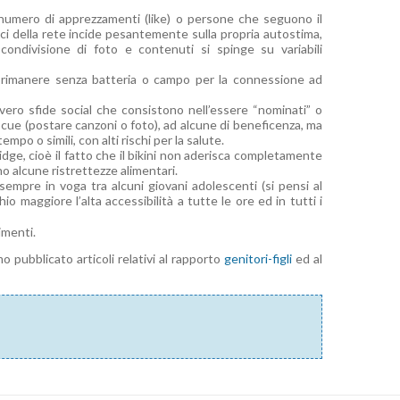
numero di apprezzamenti (like) o persone che seguono il
ici della rete incide pesantemente sulla propria autostima,
ondivisione di foto e contenuti si spinge su variabili
i rimanere senza batteria o campo per la connessione ad
vero sfide social che consistono nell’essere “nominati” o
nnocue (postare canzoni o foto), ad alcune di beneficenza, ma
mpo o simili, con alti rischi per la salute.
ridge, cioè il fatto che il bikini non aderisca completamente
o alcune ristrettezze alimentari.
empre in voga tra alcuni giovani adolescenti (si pensi al
o maggiore l’alta accessibilità a tutte le ore ed in tutti i
imenti.
pubblicato articoli relativi al rapporto
genitori-figli
ed al