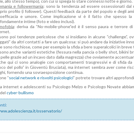
le, allo stesso tempo), con cui si spiega lo stare connessi notte e giorno.
emania e followermania
: sono la tendenza ad essere ossessionati dal 
prio profilo (i follower). Questi feedback da parte del popolo e degli am
oefficacia e umore. Come implicazione vi è il fatto che spesso la c
fondamente intime (foto e video inclusi).
mofobia
: deriva da “No-mobile-phone”ed è il senso paura e terrore d
ernet.
sono poi tendenze pericolose che si insidiano in alcune “challenge”, ov
ggati” da altri contatti a fare un qualcosa: si può andare da iniziative i
re sono rischiose, come per esempio la sfida a bere superalcolici in breve te
sono anche varianti estetiche (fessura nella pancia o belly shot, bikini b
a pelle grazie ad un incavo dato dalla magrezza) che ovviamente accentuan
he qui ci sono analogie con comportamenti trasgressivi e di sfida da s
oco del pollo” in Gioventù Bruciata), ma internet sembra aver come rischi
ghi, fornendo una sovraesposizione continua.
one “
social network e risvolti psicologici
” potrete trovare altri approfond
ma internet e adolescenti su Psicologo Melzo e Psicologo Novate abbiamo 
 del
cyber-bullismo
nti:
www.adolescienza.it/osservatorio/