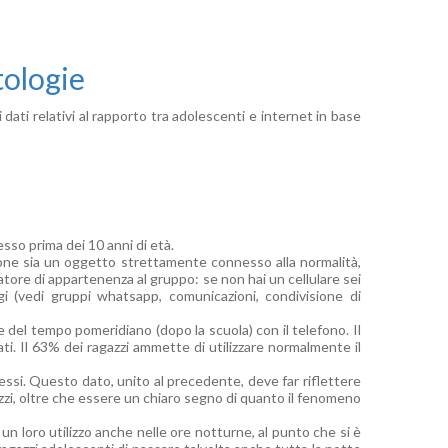
tologie
ati relativi al rapporto tra adolescenti e internet in base
sso prima dei 10 anni di età.
e sia un oggetto strettamente connesso alla normalità,
ore di appartenenza al gruppo: se non hai un cellulare sei
i (vedi gruppi whatsapp, comunicazioni, condivisione di
re del tempo pomeridiano (dopo la scuola) con il telefono. Il
ati. Il 63% dei ragazzi ammette di utilizzare normalmente il
ssi. Questo dato, unito al precedente, deve far riflettere
zi, oltre che essere un chiaro segno di quanto il fenomeno
 un loro utilizzo anche nelle ore notturne, al punto che si è