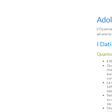
Adol
L’Osserva
ad una ric
I Dat
Quanto 
il 
Que
che
ine
con
La 
16%
tel
Sem
su 
sia
Una