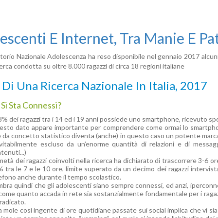
escenti E Internet, Tra Manie E Pa
torio Nazionale Adolescenza ha reso disponibile nel gennaio 2017 alcuni d
erca condotta su oltre 8.000 ragazzi di circa 18 regioni italiane
i Di Una Ricerca Nazionale In Italia, 2017
Si Sta Connessi?
98% dei ragazzi tra i 14 ed i 19 anni possiede uno smartphone, ricevuto spe
sto dato appare importante per comprendere come ormai lo smartphon
 da concetto statistico diventa (anche) in questo caso un potente marcat
vitabilmente escluso da un’enorme quantità di relazioni e di messagg
tenuti...)
metà dei ragazzi coinvolti nella ricerca ha dichiarato di trascorrere 3-6 o
 tra le 7 e le 10 ore, limite superato da un decimo dei ragazzi intervist
efono anche durante il tempo scolastico.
bra quindi che gli adolescenti siano sempre connessi, ed anzi, iperconne
come quanto accada in rete sia sostanzialmente fondamentale per i ragaz
 radicato.
 mole così ingente di ore quotidiane passate sui social implica che vi sia