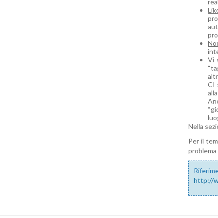
rea
Lik
pro
aut
pro
No
int
Vi 
“ta
alt
CI 
all
Anc
“gi
luo
Nella sezi
Per il te
problema
Riferime
http://