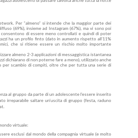
ragazzi adolescenti di passare talvolta anche tutta la notte
network. Per “almeno” si intende che la maggior parte dei
ù diffuso (69%), insieme ad Instagram (67%), ma vi sono poi
he consentono di essere meno controllati e quindi di poter
azzi ha un profilo finto (dato in aumento rispetto all’11%
ici, che si ritiene essere un rischio molto importante
ilizzare almeno 2-3 applicazioni di messaggistica istantanea
zzi dichiarano di non poterne fare a meno), utilizzato anche
 per scambio di compiti, oltre che per tutta una serie di
za al gruppo da parte di un adolescente l’essere inserito
ato irreparabile saltare un’uscita di gruppo (festa, raduno
at.
mondo virtuale:
ssere esclusi dal mondo della compagnia virtuale (e molto