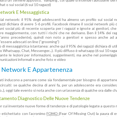
iato un termine apposito, “vamping”, col quale si intende l’abitudine dei 
chat o sui social (6 sui 10 ragazzi)
Network E Messaggistica
ial network: il 95% degli adolescenti ha almeno un profilo sui social 
azzi dichiara di avere 5-6 profili. Facebook rimane il social network pi
uni social più di recente scoperta per i ragazzi e ignote ai genitori, c
re maggiormente, con tutti i rischi che ne derivano. Ben il 14% dei rag
l’anno precedente), quindi non noto a genitori e spesso anche ad am
l’essere adescati on line (“grooming”)
 di messaggistica istantanea: anche qui il 95% dei ragazzi dichiara di ut
po Whatsapp, Chat, Messenger...). Il più diffuso è whatsapp (6 sui 10 raga
ante le lezioni per informazioni, suggerimenti, ma anche nel pomeriggio
unicazioni informali e anche foto e video
l Network E Appartenenza
ti inducono a pensare come sia fondamentale per bisogno di appartenen
 circuiti: se qualche decina di anni fa, per un adolescente era consider
..), oggi tale evento si nota anche con un’assenza di qualche ora dalle ch
tamento Diagnostico Delle Nuove Tendenze
er cui inventate nuove forme di tendenze e di patologie legate a questo 
è etichettato con l’acronimo
FOMO
(Fear Of Missing Out) la paura di e