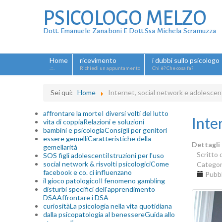
PSICOLOGO MELZO
Dott. Emanuele Zanaboni E Dott.ssa Michela Scramuzza
Home
ricevimento
i dubbi sullo psicologo
.::.
Richiedi un appuntamento
Chi è? Che cosa fa?
Sei qui:
Home
Internet, social network e adolescen
affrontare la morte
I diversi volti del lutto
Inte
vita di coppia
Relazioni e soluzioni
bambini e psicologia
Consigli per genitori
essere gemelli
Caratteristiche della
Dettagli
gemellarità
Scritto
SOS figli adolescenti
Istruzioni per l'uso
social network & risvolti psicologici
Come
Categor
facebook e co. ci influenzano
Pubbl
il gioco patologico
Il fenomeno gambling
disturbi specifici dell'apprendimento
DSA
Affrontare i DSA
curiosità
La psicologia nella vita quotidiana
dalla psicopatologia al benessere
Guida allo