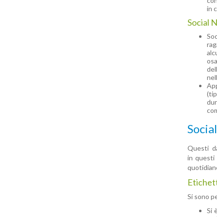
con
in 
Social 
Soc
rag
alc
osa
del
nel
App
(ti
dur
com
Socia
Questi da
in questi
quotidiano
Etichet
Si sono p
Si 