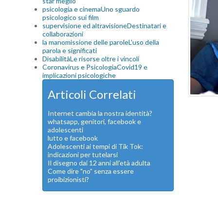
star meglio
psicologia e cinema
Uno sguardo
psicologico sui film
supervisione ed altravisione
Destinatari e
collaborazioni
la manomissione delle parole
L'uso della
parola e significati
Disabilità
Le risorse oltre i vincoli
Coronavirus e Psicologia
Covid19 e
implicazioni psicologiche
Articoli Correlati
Internet cambia la nostra identità?
whatsapp, genitori, facebook e
adolescenti
lutto e facebook
Adolescenti ai tempi di Tik Tok:
indicazioni per tutelarsi
Il disegno dai 12 anni all'età adulta
Come dire "no" senza essere
proibizionisti?