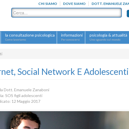
CHI SIAMO
DOVE SIAMO
DOTT. EMANUELE ZA
la consultazione psicologica
informazioni
psicologia & attualità
Come lavoriamo
Per conoscersi
Uno sguardo sul mondo
ti
rnet, Social Network E Adolescenti
 da
Dott. Emanuele Zanaboni
ia:
SOS figli adolescenti
icato: 12 Maggio 2017