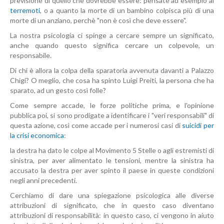
previsione di quello che dovrebbe essere: pensate ad esempio ai
terremoti
, o a quanto la morte di un bambino colpisca più di una
morte di un anziano, perchè "non è così che deve essere".
La nostra psicologia ci spinge a cercare sempre un significato,
anche quando questo significa cercare un colpevole, un
responsabile.
Di chi è allora la colpa della sparatoria avvenuta davanti a Palazzo
Chigi? O meglio, che cosa ha spinto Luigi Preiti, la persona che ha
sparato, ad un gesto così folle?
Come sempre accade, le forze politiche prima, e l'opinione
pubblica poi, si sono prodigate a identificare i "veri responsabili" di
questa azione, così come accade per i numerosi casi di
suicidi per
la crisi economica
:
la destra ha dato le colpe al Movimento 5 Stelle o agli estremisti di
sinistra, per aver alimentato le tensioni, mentre la sinistra ha
accusato la destra per aver spinto il paese in queste condizioni
negli anni precedenti.
Cerchiamo di dare una spiegazione psicologica alle diverse
attribuzioni di significato, che in questo caso diventano
attribuzioni di responsabilità: in questo caso, ci vengono in aiuto