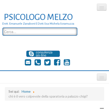
PSICOLOGO MELZO
chi siamo
Dott. Emanuele Zanaboni E Dott.ssa Michela Scramuzza
dove siamo
dott. Emanuele Zanaboni
dott.ssa michela scramuzza
contatti
≡
Sei qui:
Home
chi è il vero colpevole della sparatoria a palazzo chigi?