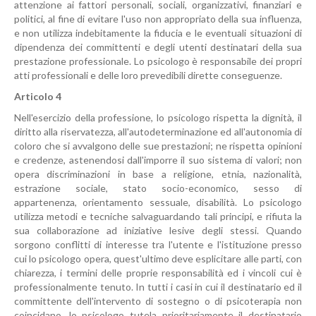
attenzione ai fattori personali, sociali, organizzativi, finanziari e
politici, al fine di evitare l'uso non appropriato della sua influenza,
e non utilizza indebitamente la fiducia e le eventuali situazioni di
dipendenza dei committenti e degli utenti destinatari della sua
prestazione professionale. Lo psicologo è responsabile dei propri
atti professionali e delle loro prevedibili dirette conseguenze.
Articolo 4
Nell'esercizio della professione, lo psicologo rispetta la dignità, il
diritto alla riservatezza, all'autodeterminazione ed all'autonomia di
coloro che si avvalgono delle sue prestazioni; ne rispetta opinioni
e credenze, astenendosi dall'imporre il suo sistema di valori; non
opera discriminazioni in base a religione, etnia, nazionalità,
estrazione sociale, stato socio-economico, sesso di
appartenenza, orientamento sessuale, disabilità. Lo psicologo
utilizza metodi e tecniche salvaguardando tali principi, e rifiuta la
sua collaborazione ad iniziative lesive degli stessi. Quando
sorgono conflitti di interesse tra l'utente e l'istituzione presso
cui lo psicologo opera, quest'ultimo deve esplicitare alle parti, con
chiarezza, i termini delle proprie responsabilità ed i vincoli cui è
professionalmente tenuto. In tutti i casi in cui il destinatario ed il
committente dell'intervento di sostegno o di psicoterapia non
coincidano, lo psicologo tutela prioritariamente il destinatario