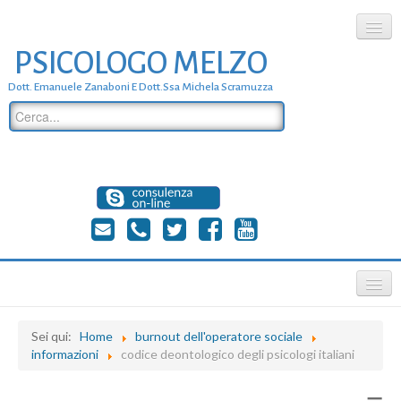
PSICOLOGO MELZO
chi siamo
Dott. Emanuele Zanaboni E Dott.ssa Michela Scramuzza
dove siamo
dott. Emanuele Zanaboni
dott.ssa michela scramuzza
contatti
≡
Sei qui:
Home
burnout dell'operatore sociale
informazioni
codice deontologico degli psicologi italiani