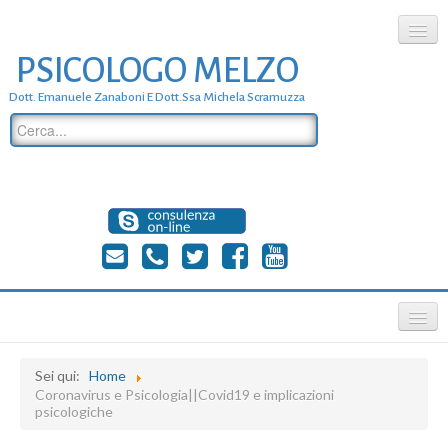
PSICOLOGO MELZO
chi siamo
Dott. Emanuele Zanaboni E Dott.ssa Michela Scramuzza
dove siamo
dott. Emanuele Zanaboni
dott.ssa michela scramuzza
contatti
≡
Sei qui:
Home
Coronavirus e Psicologia||Covid19 e implicazioni
psicologiche