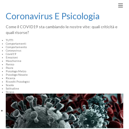
≡
Coronavirus E Psicologia
Come il COVID19 sta cambiando le nostre vite: quali criticità e
quali risorse?
TUTTI
Comportamenti
Comportamento
Coronavirus
Covid19
Emozioni
Mascherine
Panico
Paura
Psicologo Melzo
Psicologo Novate
Ricerca
Risvolti Psicologici
Scuola
Solitudine
Stress